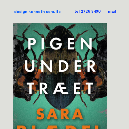
Heading
design kenneth schultz
tel 2726 9490
mail